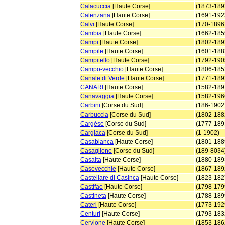
Calacuccia
[Haute Corse]
(1873-189
Calenzana
[Haute Corse]
(1691-192
Calvi
[Haute Corse]
(170-1896
Cambia
[Haute Corse]
(1662-185
Campi
[Haute Corse]
(1802-189
Campile
[Haute Corse]
(1601-188
Campitello
[Haute Corse]
(1792-190
Campo-vecchio
[Haute Corse]
(1806-185
Canale di Verde
[Haute Corse]
(1771-189
CANARI
[Haute Corse]
(1582-189
Canavaggia
[Haute Corse]
(1582-196
Carbini
[Corse du Sud]
(186-1902
Carbuccia
[Corse du Sud]
(1802-188
Cargèse
[Corse du Sud]
(1777-189
Cargiaca
[Corse du Sud]
(1-1902)
Casabianca
[Haute Corse]
(1801-188
Casaglione
[Corse du Sud]
(189-8034
Casalta
[Haute Corse]
(1880-189
Casevecchie
[Haute Corse]
(1867-189
Castellare di Casinca
[Haute Corse]
(1823-182
Castifao
[Haute Corse]
(1798-179
Castineta
[Haute Corse]
(1788-189
Cateri
[Haute Corse]
(1773-192
Centuri
[Haute Corse]
(1793-183
Cervione
[Haute Corse]
(1853-186