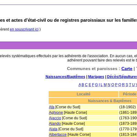
s et actes d'état-civil ou de registres paroissiaux sur les famill
hérent
en souscrivant ici
)
 relevés systématiques effectués par les adhérents de l'association. En aucun cas, e
adhérent pouvant faire des relevés est le
Communes et paroisses :
Carte
| 
Naissances/Baptêmes
|
Mariages
|
Décès/Sépulture
A
B
C
E
F
G
I
L
M
N
O
P
Q
R
S
T
U
Localité
Période
Naissances & Baptêmes
Afa
[Corse du Sud]
(18-1902)
Aghione
[Haute Corse]
(1861-189
Ajaccio
[Corse du Sud]
(1763-190
Alando
[Haute Corse]
(1873-189
Alata
[Corse du Sud]
(1770-179
Albertacce
[Haute Corse]
(1813-184