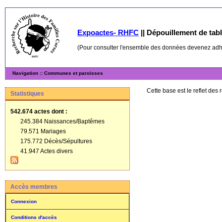
Expoactes- RHFC
||
Dépouillement de table
(Pour consulter l'ensemble des données devenez ad
Navigation :: Communes et paroisses
Cette base est le reflet des
Statistiques
542.674 actes
dont :
245.384 Naissances/Baptêmes
79.571 Mariages
175.772 Décès/Sépultures
41.947 Actes divers
Accès membres
Connexion
Conditions d'accès