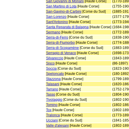
San Giovanni di Moriani
[Haute Corse]
(1770-189
San Martino di Lota
[Haute Corse]
(1755-190
San-Gavino-di-Carbini
[Corse du Sud]
(1885-191
San-Lorenzo
[Haute Corse]
(1577-179
Sant'Antonino
[Haute Corse]
(1773-194
Santa Reparata di Balagna
[Haute Corse]
(1684-198
Sermano
[Haute Corse]
(1772-189
Serra-di-Ferro
[Corse du Sud]
(1838-190
Serra-di-Fiumorbo
[Haute Corse]
(1774-188
Serra-di-Scopamène
[Corse du Sud]
(1883-189
Serragio di Venaco
[Haute Corse]
(1698-173
Silvareccio
[Haute Corse]
(1843-189
Sisco
[Haute Corse]
(86-1897)
Soccia
[Corse du Sud]
(1823-190
Speloncato
[Haute Corse]
(180-1892
Stazzona
[Haute Corse]
(1799-189
Talasani
[Haute Corse]
(1820-186
Tarrano
[Haute Corse]
(1752-179
Tasso
[Corse du Sud]
(1804-190
Tivolaggio
[Corse du Sud]
(1802-190
Tomino
[Haute Corse]
(1802-186
Tox
[Haute Corse]
(1802-189
Tralonca
[Haute Corse]
(1773-189
Ucciani
[Corse du Sud]
(1841-185
Valle d'alesani
[Haute Corse]
(1802-189