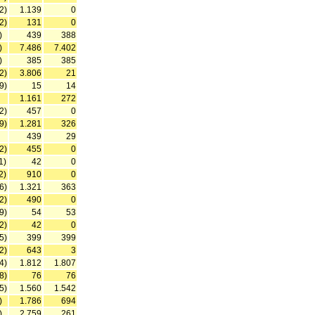
2)
1.139
0
2)
131
0
)
439
388
)
7.486
7.402
)
385
385
2)
3.806
21
9)
15
14
1.161
272
2)
457
0
9)
1.281
326
439
29
2)
455
0
1)
42
0
2)
910
0
6)
1.321
363
2)
490
0
9)
54
53
2)
42
0
5)
399
399
2)
643
3
4)
1.812
1.807
8)
76
76
5)
1.560
1.542
)
1.786
694
)
2.759
261