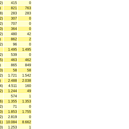
2)
415
0
)
821
763
8)
283
283
2)
307
0
2)
707
0
0)
364
0
2)
480
42
)
862
2
2)
96
0
1.495
1.495
2)
539
0
5)
463
462
)
865
849
0)
58
58
2)
1.721
1.542
)
2.488
2.038
4)
4.511
160
2)
1.244
49
574
1
6)
1.355
1.353
2)
71
0
0)
1.853
1.755
2)
2.819
0
1)
10.084
8.662
0)
1.253
1