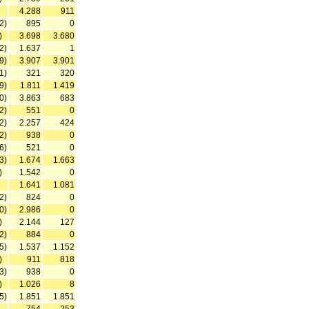
4.288
911
2)
895
0
)
3.698
3.680
2)
1.637
1
9)
3.907
3.901
1)
321
320
9)
1.811
1.419
0)
3.863
683
2)
551
0
2)
2.257
424
2)
938
0
6)
521
0
3)
1.674
1.663
)
1.542
0
1.641
1.081
2)
824
0
0)
2.986
0
)
2.144
127
2)
884
0
5)
1.537
1.152
)
911
818
3)
938
0
)
1.026
8
5)
1.851
1.851