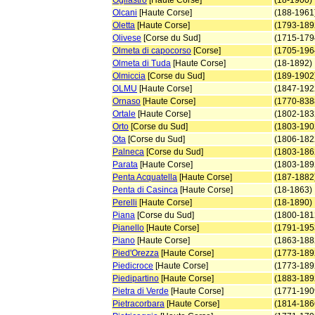
Ogliastro
[Haute Corse]
(18-1900)
Olcani
[Haute Corse]
(188-1961
Oletta
[Haute Corse]
(1793-189
Olivese
[Corse du Sud]
(1715-179
Olmeta di capocorso
[Corse]
(1705-196
Olmeta di Tuda
[Haute Corse]
(18-1892)
Olmiccia
[Corse du Sud]
(189-1902
OLMU
[Haute Corse]
(1847-192
Ornaso
[Haute Corse]
(1770-838
Ortale
[Haute Corse]
(1802-183
Orto
[Corse du Sud]
(1803-190
Ota
[Corse du Sud]
(1806-182
Palneca
[Corse du Sud]
(1803-186
Parata
[Haute Corse]
(1803-189
Penta Acquatella
[Haute Corse]
(187-1882
Penta di Casinca
[Haute Corse]
(18-1863)
Perelli
[Haute Corse]
(18-1890)
Piana
[Corse du Sud]
(1800-181
Pianello
[Haute Corse]
(1791-195
Piano
[Haute Corse]
(1863-188
Pied'Orezza
[Haute Corse]
(1773-189
Piedicroce
[Haute Corse]
(1773-189
Piedipartino
[Haute Corse]
(1883-189
Pietra di Verde
[Haute Corse]
(1771-190
Pietracorbara
[Haute Corse]
(1814-186