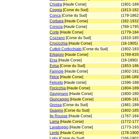
Chiatra
[Haute Corse]
(1801-189
Coggia
[Corse du Sud]
(1813-182
Conca
[Corse du Sud]
(179-1862
Corbara
[Haute Corse]
(182-1932
Corscia
[Haute Corse]
(789-1795
Corte
[Haute Corse]
(1779-184
Cozzano
[Corse du Sud]
(1810-185
Crocicchia
[Haute Corse]
(18-1905)
Cuttoli Corticchiato
[Corse du Sud]
(1802-183
Erbajolo
[Haute Corse]
(1769-835
Ersa
[Haute Corse]
(18-1890)
Evisa
[Corse du Sud]
(1853-186
Farinole
[Haute Corse]
(1802-181
Felce
[Haute Corse]
(1186-189
Feliceto
[Haute corse]
(1596-188
Focicchia
[Haute Corse]
(1804-189
Gavignano
[Haute Corse]
(1800-180
Giuncaggio
[Haute Corse]
(1806-181
Grossa
[Corse du Sud]
(1881-189
Guagno
[Corse du Sud]
(1802-185
Ile Rousse
[Haute Corse]
(1767-184
Lama
[Haute Corse]
(1772-177
Lavatoggio
[Haute Corse]
(1773-193
Lento
[Haute Corse]
(178-1900
Letia
[Corse du Sud]
(166-1902