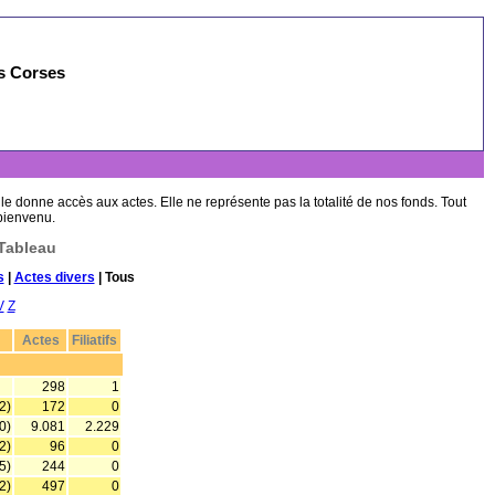
es Corses
lle donne accès aux actes. Elle ne représente pas la totalité de nos fonds. Tout
 bienvenu.
Tableau
s
|
Actes divers
| Tous
V
Z
Actes
Filiatifs
298
1
2)
172
0
0)
9.081
2.229
2)
96
0
5)
244
0
2)
497
0