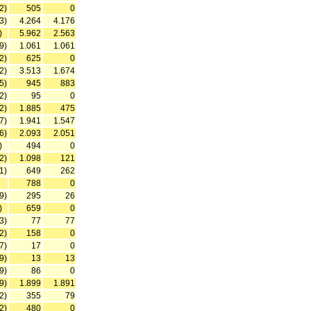
2)
505
0
3)
4.264
4.176
)
5.962
2.563
9)
1.061
1.061
2)
625
0
2)
3.513
1.674
5)
945
883
2)
95
0
2)
1.885
475
7)
1.941
1.547
6)
2.093
2.051
)
494
0
2)
1.098
121
1)
649
262
788
0
9)
295
26
)
659
0
3)
77
77
2)
158
0
7)
17
0
9)
13
13
9)
86
0
9)
1.899
1.891
2)
355
79
2)
480
0