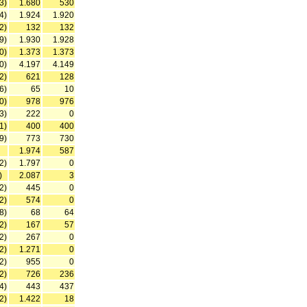
3)
1.680
530
4)
1.924
1.920
2)
132
132
9)
1.930
1.928
0)
1.373
1.373
0)
4.197
4.149
2)
621
128
6)
65
10
0)
978
976
3)
222
0
1)
400
400
9)
773
730
1.974
587
2)
1.797
0
)
2.087
3
2)
445
0
2)
574
0
8)
68
64
2)
167
57
2)
267
0
2)
1.271
0
2)
955
0
2)
726
236
4)
443
437
2)
1.422
18