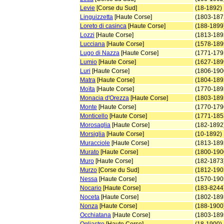
Levie
[Corse du Sud]
(18-1892)
Linguizzetta
[Haute Corse]
(1803-187
Loreto di casinca
[Haute Corse]
(188-1899
Lozzi
[Haute Corse]
(1813-189
Lucciana
[Haute Corse]
(1578-189
Lugo di Nazza
[Haute Corse]
(1771-179
Lumio
[Haute Corse]
(1627-189
Luri
[Haute Corse]
(1806-190
Matra
[Haute Corse]
(1804-189
Moïta
[Haute Corse]
(1770-189
Monacia d'Orezza
[Haute Corse]
(1803-189
Monte
[Haute Corse]
(1770-179
Monticello
[Haute Corse]
(1771-185
Morosaglia
[Haute Corse]
(182-1892
Morsiglia
[Haute Corse]
(10-1892)
Muracciole
[Haute Corse]
(1813-189
Murato
[Haute Corse]
(1800-190
Muro
[Haute Corse]
(182-1873
Murzo
[Corse du Sud]
(1812-190
Nessa
[Haute Corse]
(1570-190
Nocario
[Haute Corse]
(183-8244
Noceta
[Haute Corse]
(1802-189
Nonza
[Haute Corse]
(188-1900
Occhiatana
[Haute Corse]
(1803-189