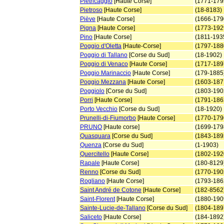
Pietricaggio
[Haute Corse]
(1771-179
Pietroso
[Haute Corse]
(18-8183)
Piève
[Haute Corse]
(1666-179
Pigna
[Haute Corse]
(1773-192
Pino
[Haute Corse]
(1811-193
Poggio d'Oletta
[Haute-Corse]
(1797-188
Poggio di Tallano
[Corse du Sud]
(18-1902)
Poggio di Venaco
[Haute Corse]
(1717-189
Poggio Marinaccio
[Haute Corse]
(179-1885
Poggio Mezzana
[Haute Corse]
(1603-187
Poggiolo
[Corse du Sud]
(1803-190
Porri
[Haute Corse]
(1791-186
Porto Vecchio
[Corse du Sud]
(18-1920)
Prunelli-di-Fiumorbo
[Haute Corse]
(1770-179
PRUNO
[Haute corse]
(1699-179
Quasquara
[Corse du Sud]
(1843-189
Quenza
[Corse du Sud]
(1-1903)
Quercitello
[Haute Corse]
(1802-192
Rapale
[Haute Corse]
(180-8129
Renno
[Corse du Sud]
(1770-190
Rogliano
[Haute Corse]
(1793-186
Saint André de Cotone
[Haute Corse]
(182-8562
Saint-Florent
[Haute Corse]
(1880-190
Sainte-Lucie-de-Tallano
[Corse du Sud]
(1804-189
Saliceto
[Haute Corse]
(184-1892