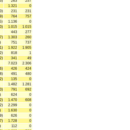
5)
263
257
1.321
0
0)
231
231
9)
764
757
5)
1.136
0
0)
1.015
1.015
443
277
7)
1.303
260
)
751
737
1)
1.922
1.905
2)
818
1
2)
341
49
7.023
2.306
6)
426
424
8)
491
480
2)
135
0
1.482
1.281
0)
791
692
)
624
0
2)
1.470
608
2)
2.299
0
)
1.630
0
9)
626
0
7)
1.728
0
)
112
0