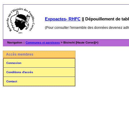
Expoactes- RHFC
||
Dépouillement de table
(Pour consulter l'ensemble des données devenez ad
Navigation ::
Communes et paroisses
> Bisinchi [Haute Corse](+)
Accès membres
Connexion
Conditions d'accès
Contact