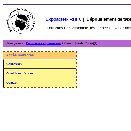
Expoactes- RHFC
||
Dépouillement de table
(Pour consulter l'ensemble des données devenez ad
Navigation ::
Communes et paroisses
> Canari [Haute Corse](+)
Accès membres
Connexion
Conditions d'accès
Contact