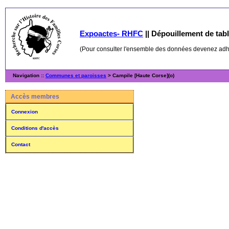
Expoactes- RHFC
||
Dépouillement de table
(Pour consulter l'ensemble des données devenez ad
Navigation ::
Communes et paroisses
> Campile [Haute Corse](o)
Accès membres
Connexion
Conditions d'accès
Contact