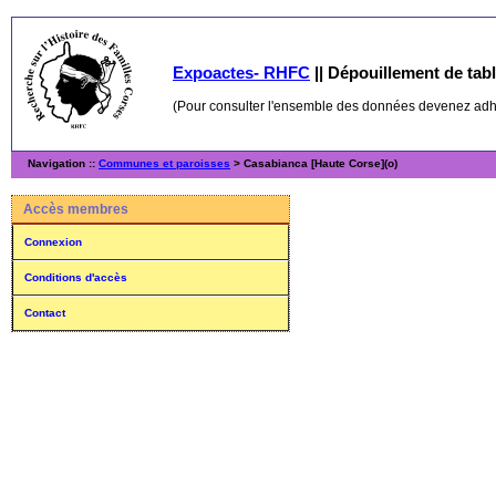
Expoactes- RHFC
||
Dépouillement de table
(Pour consulter l'ensemble des données devenez ad
Navigation ::
Communes et paroisses
> Casabianca [Haute Corse](o)
Accès membres
Connexion
Conditions d'accès
Contact