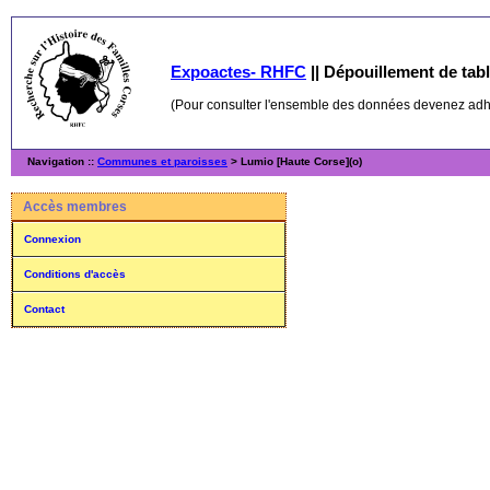
Expoactes- RHFC
||
Dépouillement de table
(Pour consulter l'ensemble des données devenez ad
Navigation ::
Communes et paroisses
> Lumio [Haute Corse](o)
Accès membres
Connexion
Conditions d'accès
Contact