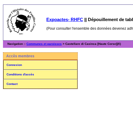
Expoactes- RHFC
||
Dépouillement de table
(Pour consulter l'ensemble des données devenez ad
Navigation ::
Communes et paroisses
> Castellare di Casinca [Haute Corse](X)
Accès membres
Connexion
Conditions d'accès
Contact