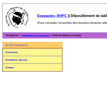
Expoactes- RHFC
||
Dépouillement de table
(Pour consulter l'ensemble des données devenez ad
Navigation ::
Communes et paroisses
> Feliceto [Haute corse](o)
Accès membres
Connexion
Conditions d'accès
Contact