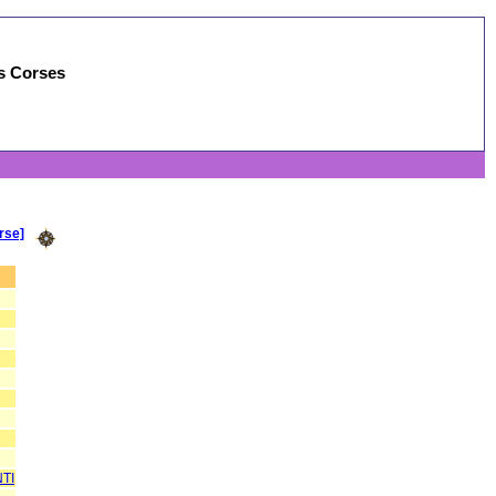
es Corses
rse]
TI