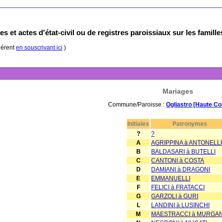
s et actes d'état-civil ou de registres paroissiaux sur les famill
hérent
en souscrivant ici
)
Mariages
Commune/Paroisse :
Ogliastro [Haute Co
Initiales
Patronymes
?
?
A
AGRIPPINA à ANTONELLI
B
BALDASARI à BUTELLI
C
CANTONI à COSTA
D
DAMIANI à DRAGONI
E
EMMANUELLI
F
FELICI à FRATACCI
G
GARZOLI à GURI
L
LANDINI à LUSINCHI
M
MAESTRACCI à MURGAN