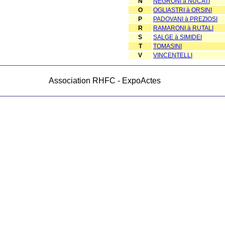
N
NEGRONI à NUCATI
O
OGLIASTRI à ORSINI
P
PADOVANI à PREZIOSI
R
RAMARONI à RUTALI
S
SALGE à SIMIDEI
T
TOMASINI
V
VINCENTELLI
Association RHFC - ExpoActes