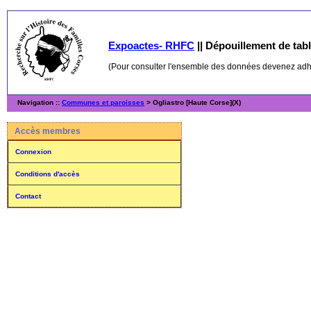
Expoactes- RHFC
||
Dépouillement de table
(Pour consulter l'ensemble des données devenez ad
Navigation ::
Communes et paroisses
> Ogliastro [Haute Corse](X)
Accès membres
Connexion
Conditions d'accès
Contact