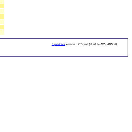
ExpoActes
version 3.2.2-prod (©
2005-2015, ADSoft)