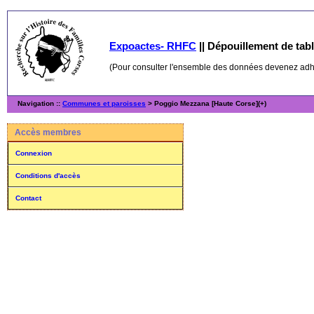
Expoactes- RHFC
||
Dépouillement de table
(Pour consulter l'ensemble des données devenez ad
Navigation ::
Communes et paroisses
> Poggio Mezzana [Haute Corse](+)
Accès membres
Connexion
Conditions d'accès
Contact