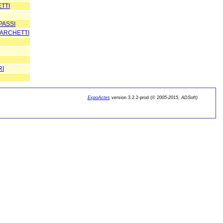
TTI
PASSI
MARCHETTI
RI
ExpoActes
version 3.2.2-prod (©
2005-2015, ADSoft)