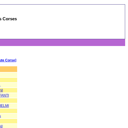
es Corses
ute Corse]
A
NI
FANTI
IELMI
A
NI