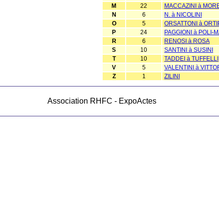
M
22
MACCAZINI à MORE
N
6
N. à NICOLINI
O
5
ORSATTONI à ORTI
P
24
PAGGIONI à POLI-
R
6
RENOSI à ROSA
S
10
SANTINI à SUSINI
T
10
TADDEI à TUFFELLI
V
5
VALENTINI à VITTO
Z
1
ZILINI
Association RHFC - ExpoActes