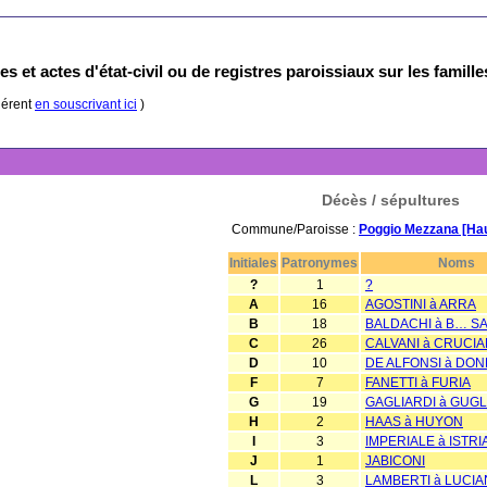
s et actes d'état-civil ou de registres paroissiaux sur les famill
hérent
en souscrivant ici
)
Décès / sépultures
Commune/Paroisse :
Poggio Mezzana [Ha
Initiales
Patronymes
Noms
?
1
?
A
16
AGOSTINI à ARRA
B
18
BALDACHI à B… S
C
26
CALVANI à CRUCIA
D
10
DE ALFONSI à DON
F
7
FANETTI à FURIA
G
19
GAGLIARDI à GUGL
H
2
HAAS à HUYON
I
3
IMPERIALE à ISTRI
J
1
JABICONI
L
3
LAMBERTI à LUCIA