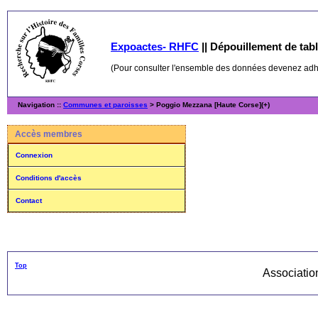
Expoactes- RHFC
||
Dépouillement de table
(Pour consulter l'ensemble des données devenez ad
Navigation ::
Communes et paroisses
> Poggio Mezzana [Haute Corse](+)
Accès membres
Connexion
Conditions d'accès
Contact
Top
Associati