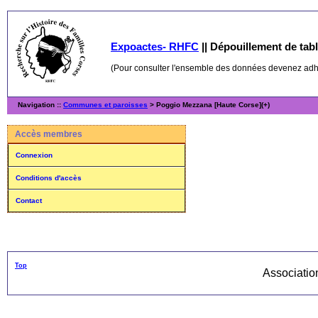
Expoactes- RHFC
||
Dépouillement de table
(Pour consulter l'ensemble des données devenez ad
Navigation ::
Communes et paroisses
> Poggio Mezzana [Haute Corse](+)
Accès membres
Connexion
Conditions d'accès
Contact
Top
Associati