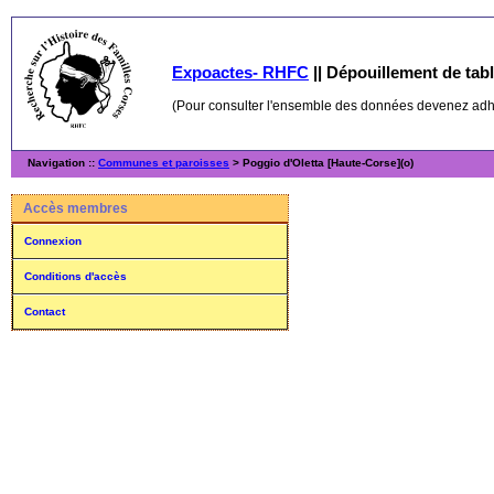
Expoactes- RHFC
||
Dépouillement de table
(Pour consulter l'ensemble des données devenez ad
Navigation ::
Communes et paroisses
> Poggio d'Oletta [Haute-Corse](o)
Accès membres
Connexion
Conditions d'accès
Contact