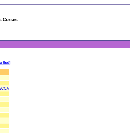
es Corses
u Sud]
LECCA