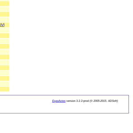
IVI
ExpoActes
version 3.2.2-prod (©
2005-2015, ADSoft)