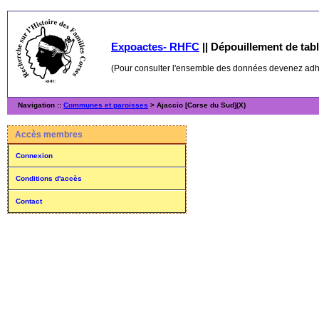
Expoactes- RHFC
||
Dépouillement de table
(Pour consulter l'ensemble des données devenez ad
Navigation ::
Communes et paroisses
> Ajaccio [Corse du Sud](X)
Accès membres
Connexion
Conditions d'accès
Contact