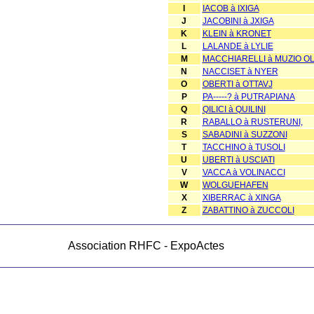
I
IACOB à IXIGA
J
JACOBINI à JXIGA
K
KLEIN à KRONET
L
LALANDE à LYLIE
M
MACCHIARELLI à MUZIO OL
N
NACCISET à NYER
O
OBERTI à OTTAVJ
P
PA-----? à PUTRAPIANA
Q
QILICI à QUILINI
R
RABALLO à RUSTERUNI,
S
SABADINI à SUZZONI
T
TACCHINO à TUSOLI
U
UBERTI à USCIATI
V
VACCA à VOLINACCI
W
WOLGUEHAFEN
X
XIBERRAC à XINGA
Z
ZABATTINO à ZUCCOLI
Association RHFC - ExpoActes