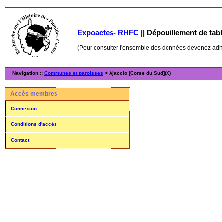
Expoactes- RHFC
||
Dépouillement de table
(Pour consulter l'ensemble des données devenez ad
Navigation ::
Communes et paroisses
> Ajaccio [Corse du Sud](X)
Accès membres
Connexion
Conditions d'accès
Contact