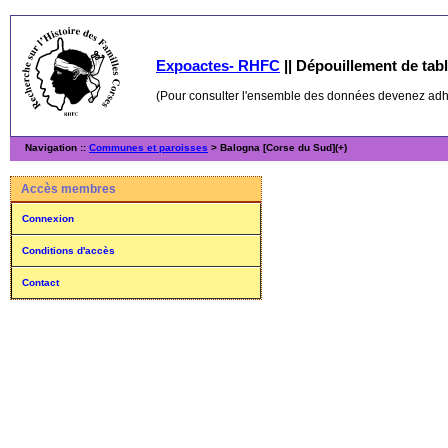
Expoactes- RHFC
||
Dépouillement de table
(Pour consulter l'ensemble des données devenez ad
Navigation ::
Communes et paroisses
> Balogna [Corse du Sud](+)
Accès membres
Connexion
Conditions d'accès
Contact