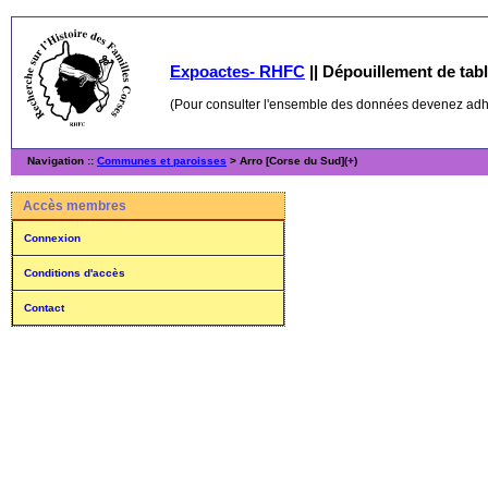
Expoactes- RHFC
||
Dépouillement de table
(Pour consulter l'ensemble des données devenez ad
Navigation ::
Communes et paroisses
> Arro [Corse du Sud](+)
Accès membres
Connexion
Conditions d'accès
Contact