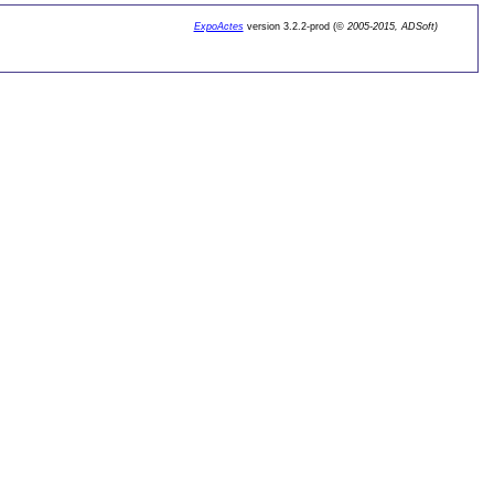
ExpoActes
version 3.2.2-prod (©
2005-2015, ADSoft)