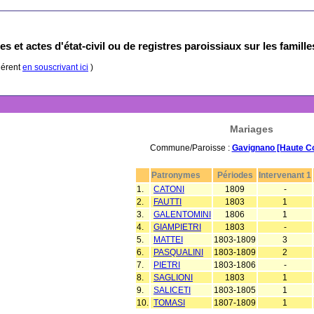
s et actes d'état-civil ou de registres paroissiaux sur les famill
hérent
en souscrivant ici
)
Mariages
Commune/Paroisse :
Gavignano [Haute C
Patronymes
Périodes
Intervenant 1
1.
CATONI
1809
-
2.
FAUTTI
1803
1
3.
GALENTOMINI
1806
1
4.
GIAMPIETRI
1803
-
5.
MATTEI
1803-1809
3
6.
PASQUALINI
1803-1809
2
7.
PIETRI
1803-1806
-
8.
SAGLIONI
1803
1
9.
SALICETI
1803-1805
1
10.
TOMASI
1807-1809
1