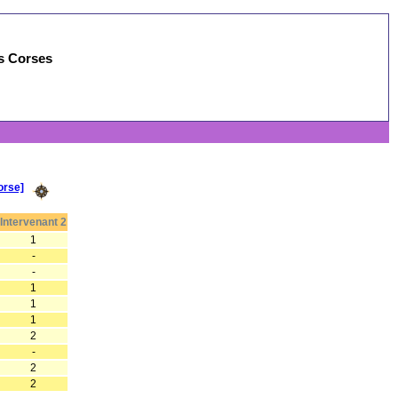
es Corses
orse]
Intervenant 2
1
-
-
1
1
1
2
-
2
2