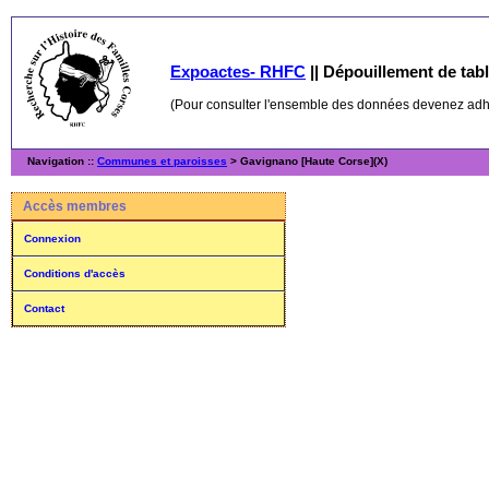
Expoactes- RHFC
||
Dépouillement de table
(Pour consulter l'ensemble des données devenez ad
Navigation ::
Communes et paroisses
> Gavignano [Haute Corse](X)
Accès membres
Connexion
Conditions d'accès
Contact