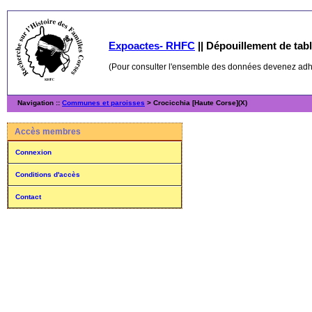
Expoactes- RHFC
||
Dépouillement de table
(Pour consulter l'ensemble des données devenez ad
Navigation ::
Communes et paroisses
> Crocicchia [Haute Corse](X)
Accès membres
Connexion
Conditions d'accès
Contact