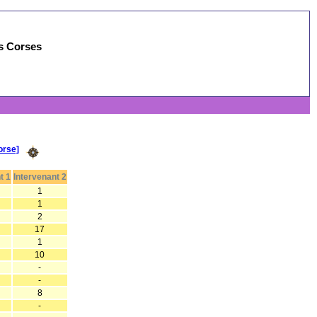
es Corses
orse]
t 1
Intervenant 2
1
1
2
17
1
10
-
-
8
-