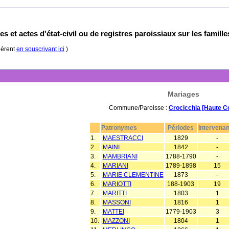
s et actes d'état-civil ou de registres paroissiaux sur les famill
hérent
en souscrivant ici
)
Mariages
Commune/Paroisse :
Crocicchia [Haute C
Patronymes
Périodes
Intervenan
1.
MAESTRACCI
1829
-
2.
MAINI
1842
-
3.
MAMBRIANI
1788-1790
-
4.
MARIANI
1789-1898
15
5.
MARIE CLEMENTINE
1873
-
6.
MARIOTTI
188-1903
19
7.
MARITTI
1803
1
8.
MASSONI
1816
1
9.
MATTEI
1779-1903
3
10.
MAZZONI
1804
1