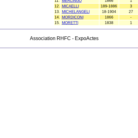
11.
MERLINGO
1866
1
12.
MICAELLI
189-1886
3
13.
MICHELANGELI
18-1904
27
14.
MORDICONI
1866
-
15.
MORETTI
1838
1
Association RHFC - ExpoActes