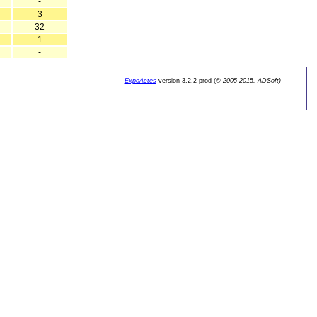
-
3
32
1
-
ExpoActes
version 3.2.2-prod (©
2005-2015, ADSoft)