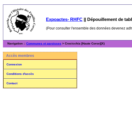
Expoactes- RHFC
||
Dépouillement de table
(Pour consulter l'ensemble des données devenez ad
Navigation ::
Communes et paroisses
> Crocicchia [Haute Corse](X)
Accès membres
Connexion
Conditions d'accès
Contact