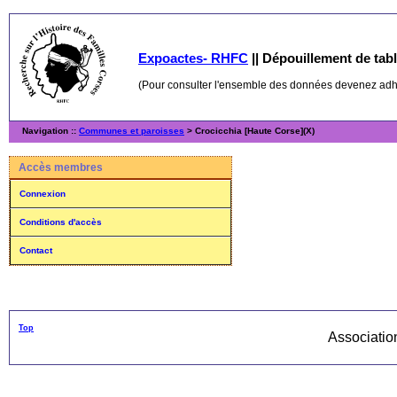
Expoactes- RHFC
||
Dépouillement de table
(Pour consulter l'ensemble des données devenez ad
Navigation ::
Communes et paroisses
> Crocicchia [Haute Corse](X)
Accès membres
Connexion
Conditions d'accès
Contact
Top
Associati