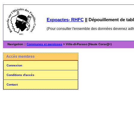
Expoactes- RHFC
||
Dépouillement de table
(Pour consulter l'ensemble des données devenez ad
Navigation ::
Communes et paroisses
> Ville-di-Paraso [Haute Corse](+)
Accès membres
Connexion
Conditions d'accès
Contact