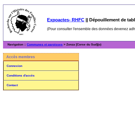
Expoactes- RHFC
||
Dépouillement de table
(Pour consulter l'ensemble des données devenez ad
Navigation ::
Communes et paroisses
> Zonza [Corse du Sud](o)
Accès membres
Connexion
Conditions d'accès
Contact