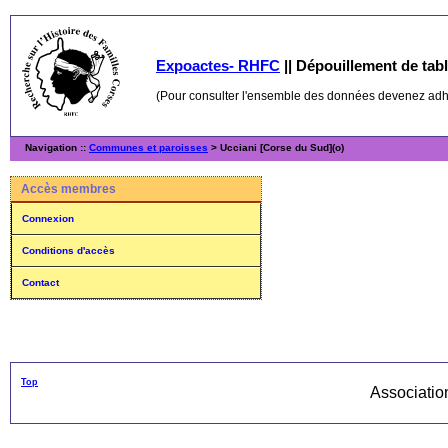
Expoactes- RHFC
||
Dépouillement de table
(Pour consulter l'ensemble des données devenez ad
Navigation ::
Communes et paroisses
> Ucciani [Corse du Sud](o)
Accès membres
Connexion
Conditions d'accès
Contact
Top
Associati