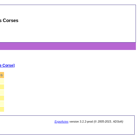
es Corses
e Corse]
es
ExpoActes
version 3.2.2-prod (©
2005-2015, ADSoft)