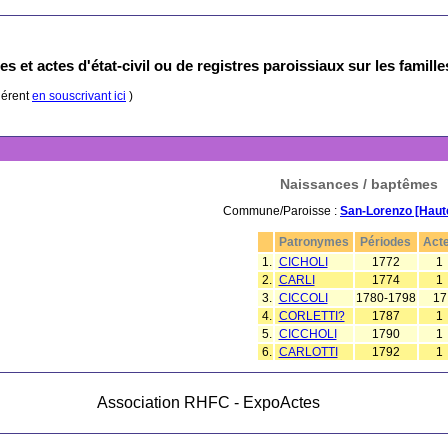
s et actes d'état-civil ou de registres paroissiaux sur les famill
hérent
en souscrivant ici
)
Naissances / baptêmes
Commune/Paroisse :
San-Lorenzo [Haut
Patronymes
Périodes
Act
1.
CICHOLI
1772
1
2.
CARLI
1774
1
3.
CICCOLI
1780-1798
17
4.
CORLETTI?
1787
1
5.
CICCHOLI
1790
1
6.
CARLOTTI
1792
1
Association RHFC - ExpoActes