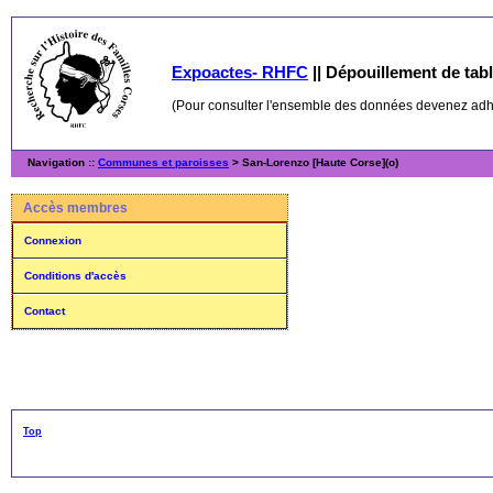
Expoactes- RHFC
||
Dépouillement de table
(Pour consulter l'ensemble des données devenez ad
Navigation ::
Communes et paroisses
> San-Lorenzo [Haute Corse](o)
Accès membres
Connexion
Conditions d'accès
Contact
Top