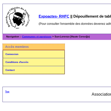
Expoactes- RHFC
||
Dépouillement de table
(Pour consulter l'ensemble des données devenez ad
Navigation ::
Communes et paroisses
> San-Lorenzo [Haute Corse](o)
Accès membres
Connexion
Conditions d'accès
Contact
Top
Associati