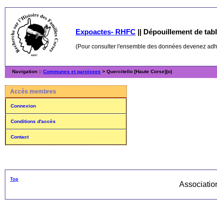
Expoactes- RHFC
||
Dépouillement de table
(Pour consulter l'ensemble des données devenez ad
Navigation ::
Communes et paroisses
> Quercitello [Haute Corse](o)
Accès membres
Connexion
Conditions d'accès
Contact
Top
Associati