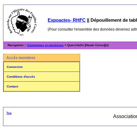
Expoactes- RHFC
||
Dépouillement de table
(Pour consulter l'ensemble des données devenez ad
Navigation ::
Communes et paroisses
> Quercitello [Haute Corse](o)
Accès membres
Connexion
Conditions d'accès
Contact
Top
Associati