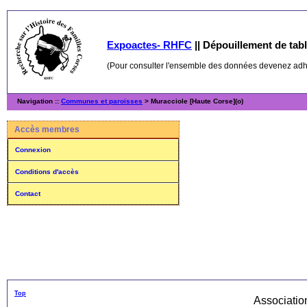
Expoactes- RHFC
||
Dépouillement de table
(Pour consulter l'ensemble des données devenez ad
Navigation ::
Communes et paroisses
> Muracciole [Haute Corse](o)
Accès membres
Connexion
Conditions d'accès
Contact
Top
Associati