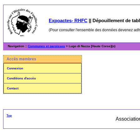
Expoactes- RHFC
||
Dépouillement de table
(Pour consulter l'ensemble des données devenez ad
Navigation ::
Communes et paroisses
> Lugo di Nazza [Haute Corse](o)
Accès membres
Connexion
Conditions d'accès
Contact
Top
Associati