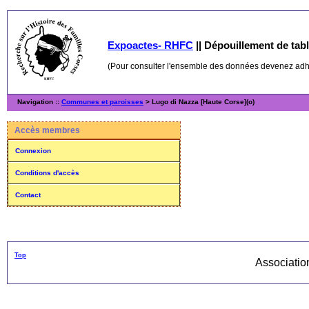
Expoactes- RHFC
||
Dépouillement de table
(Pour consulter l'ensemble des données devenez ad
Navigation ::
Communes et paroisses
> Lugo di Nazza [Haute Corse](o)
Accès membres
Connexion
Conditions d'accès
Contact
Top
Associati