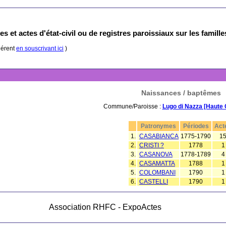
s et actes d'état-civil ou de registres paroissiaux sur les famill
hérent
en souscrivant ici
)
Naissances / baptêmes
Commune/Paroisse :
Lugo di Nazza [Haute 
Patronymes
Périodes
Act
1.
CASABIANCA
1775-1790
1
2.
CRISTI ?
1778
1
3.
CASANOVA
1778-1789
4
4.
CASAMATTA
1788
1
5.
COLOMBANI
1790
1
6.
CASTELLI
1790
1
Association RHFC - ExpoActes