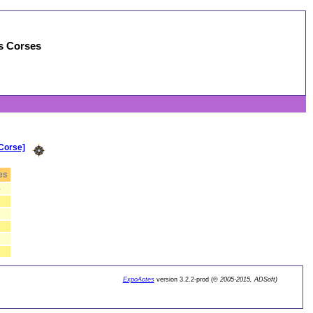
es Corses
Corse]
es
5
ExpoActes
version 3.2.2-prod (©
2005-2015, ADSoft)