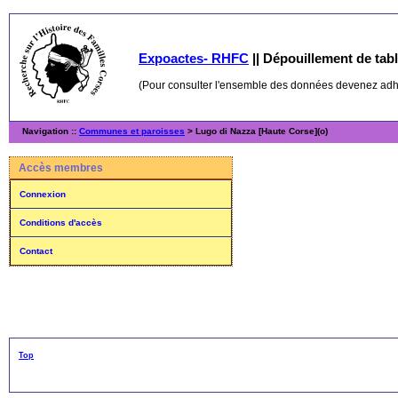
Expoactes- RHFC
||
Dépouillement de table
(Pour consulter l'ensemble des données devenez ad
Navigation ::
Communes et paroisses
> Lugo di Nazza [Haute Corse](o)
Accès membres
Connexion
Conditions d'accès
Contact
Top