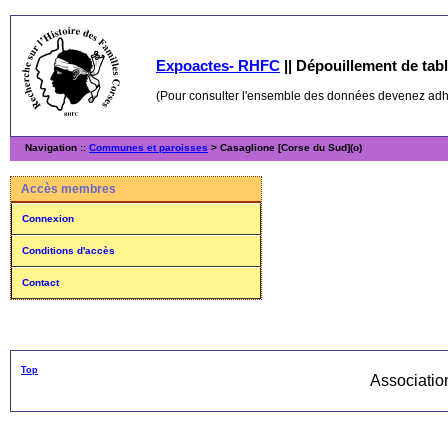
Expoactes- RHFC
||
Dépouillement de table
(Pour consulter l'ensemble des données devenez ad
Navigation ::
Communes et paroisses
> Casaglione [Corse du Sud](o)
Accès membres
Connexion
Conditions d'accès
Contact
Top
Associati