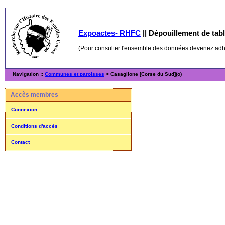
Expoactes- RHFC
||
Dépouillement de table
(Pour consulter l'ensemble des données devenez ad
Navigation ::
Communes et paroisses
> Casaglione [Corse du Sud](o)
Accès membres
Connexion
Conditions d'accès
Contact