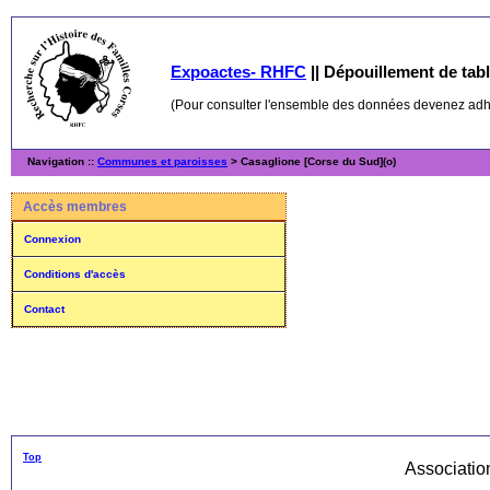
Expoactes- RHFC
||
Dépouillement de table
(Pour consulter l'ensemble des données devenez ad
Navigation ::
Communes et paroisses
> Casaglione [Corse du Sud](o)
Accès membres
Connexion
Conditions d'accès
Contact
Top
Associati