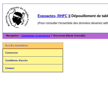
Expoactes- RHFC
||
Dépouillement de table
(Pour consulter l'ensemble des données devenez ad
Navigation ::
Communes et paroisses
> Vescovato [Haute Corse](X)
Accès membres
Connexion
Conditions d'accès
Contact