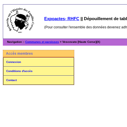
Expoactes- RHFC
||
Dépouillement de table
(Pour consulter l'ensemble des données devenez ad
Navigation ::
Communes et paroisses
> Vescovato [Haute Corse](X)
Accès membres
Connexion
Conditions d'accès
Contact