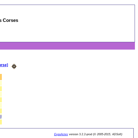
es Corses
orse]
I
ExpoActes
version 3.2.2-prod (©
2005-2015, ADSoft)