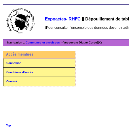
Expoactes- RHFC
||
Dépouillement de table
(Pour consulter l'ensemble des données devenez ad
Navigation ::
Communes et paroisses
> Vescovato [Haute Corse](X)
Accès membres
Connexion
Conditions d'accès
Contact
Top