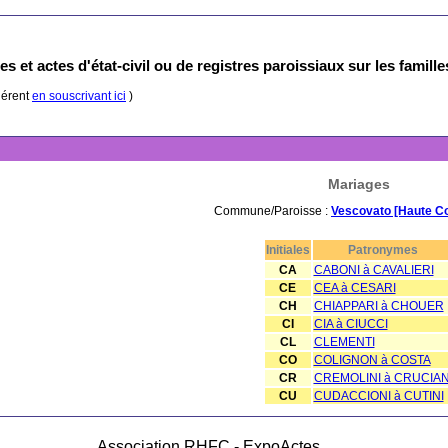
s et actes d'état-civil ou de registres paroissiaux sur les famill
hérent
en souscrivant ici
)
Mariages
Commune/Paroisse :
Vescovato [Haute C
Initiales
Patronymes
CA
CABONI à CAVALIERI
CE
CEA à CESARI
CH
CHIAPPARI à CHOUER
CI
CIA à CIUCCI
CL
CLEMENTI
CO
COLIGNON à COSTA
CR
CREMOLINI à CRUCIAN
CU
CUDACCIONI à CUTINI
Association RHFC - ExpoActes