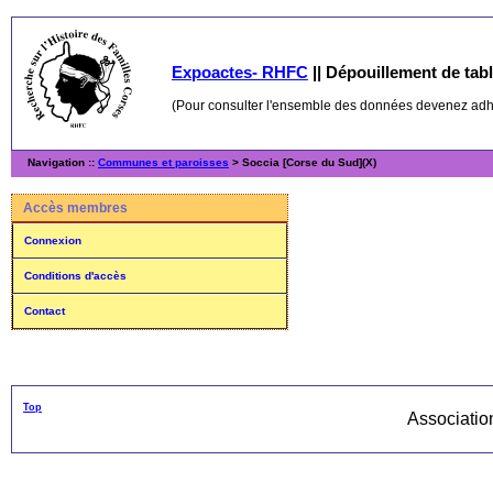
Expoactes- RHFC
||
Dépouillement de table
(Pour consulter l'ensemble des données devenez ad
Navigation ::
Communes et paroisses
> Soccia [Corse du Sud](X)
Accès membres
Connexion
Conditions d'accès
Contact
Top
Associati