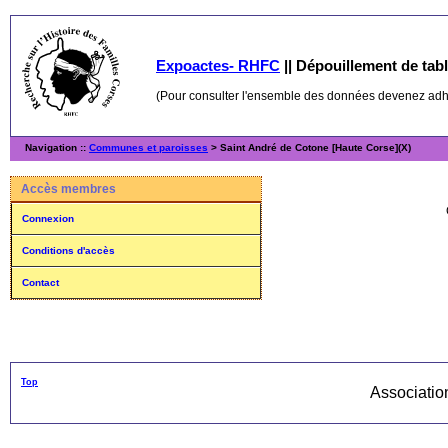
Expoactes- RHFC
||
Dépouillement de table
(Pour consulter l'ensemble des données devenez ad
Navigation ::
Communes et paroisses
> Saint André de Cotone [Haute Corse](X)
Accès membres
Connexion
Conditions d'accès
Contact
Top
Associati