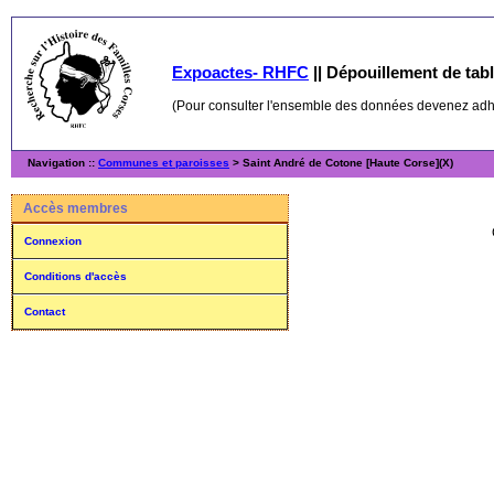
Expoactes- RHFC
||
Dépouillement de table
(Pour consulter l'ensemble des données devenez ad
Navigation ::
Communes et paroisses
> Saint André de Cotone [Haute Corse](X)
Accès membres
Connexion
Conditions d'accès
Contact