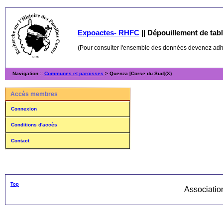
Expoactes- RHFC
||
Dépouillement de table
(Pour consulter l'ensemble des données devenez ad
Navigation ::
Communes et paroisses
> Quenza [Corse du Sud](X)
Accès membres
Connexion
Conditions d'accès
Contact
Top
Associati