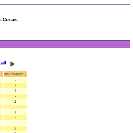
es Corses
Sud]
 1
Intervenant 2
-
-
1
-
1
-
1
-
-
2