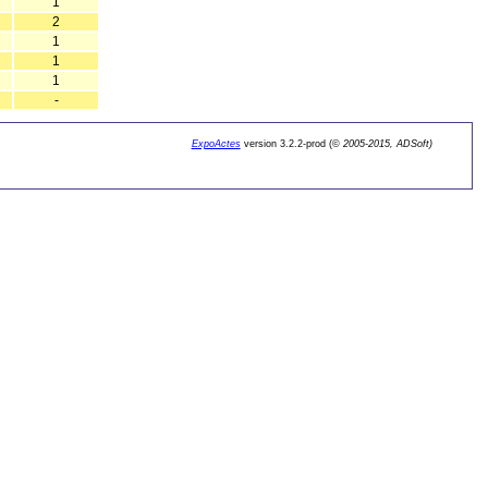
1
2
1
1
1
-
ExpoActes
version 3.2.2-prod (©
2005-2015, ADSoft)