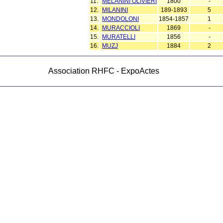
11.
MELANINI OLIVIERI
1800
-
12.
MILANINI
189-1893
5
13.
MONDOLONI
1854-1857
1
14.
MURACCIOLI
1869
-
15.
MURATELLI
1856
-
16.
MUZJ
1884
2
Association RHFC - ExpoActes