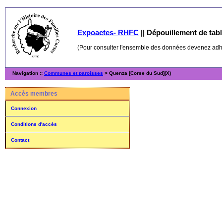
Expoactes- RHFC
||
Dépouillement de table
(Pour consulter l'ensemble des données devenez ad
Navigation ::
Communes et paroisses
> Quenza [Corse du Sud](X)
Accès membres
Connexion
Conditions d'accès
Contact