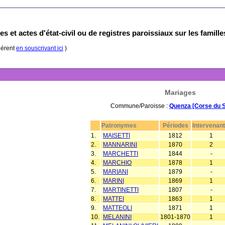
s et actes d'état-civil ou de registres paroissiaux sur les famill
hérent
en souscrivant ici
)
Mariages
Commune/Paroisse :
Quenza [Corse du 
Patronymes
Périodes
Intervenant
1.
MAISETTI
1812
1
2.
MANNARINI
1870
2
3.
MARCHETTI
1844
-
4.
MARCHIO
1878
1
5.
MARIANI
1879
-
6.
MARINI
1869
1
7.
MARTINETTI
1807
-
8.
MATTEI
1863
1
9.
MATTEOLI
1871
1
10.
MELANINI
1801-1870
1