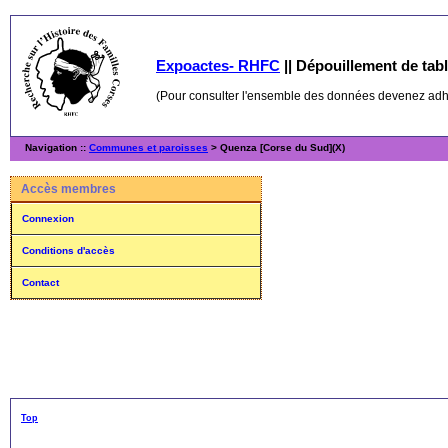
Expoactes- RHFC
||
Dépouillement de table
(Pour consulter l'ensemble des données devenez ad
Navigation ::
Communes et paroisses
> Quenza [Corse du Sud](X)
Accès membres
Connexion
Conditions d'accès
Contact
Top