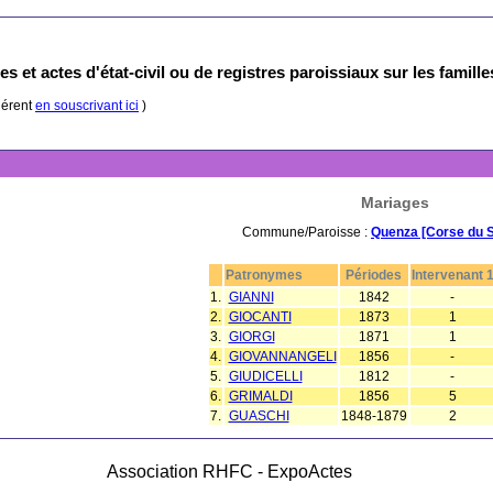
s et actes d'état-civil ou de registres paroissiaux sur les famill
hérent
en souscrivant ici
)
Mariages
Commune/Paroisse :
Quenza [Corse du 
Patronymes
Périodes
Intervenant 
1.
GIANNI
1842
-
2.
GIOCANTI
1873
1
3.
GIORGI
1871
1
4.
GIOVANNANGELI
1856
-
5.
GIUDICELLI
1812
-
6.
GRIMALDI
1856
5
7.
GUASCHI
1848-1879
2
Association RHFC - ExpoActes