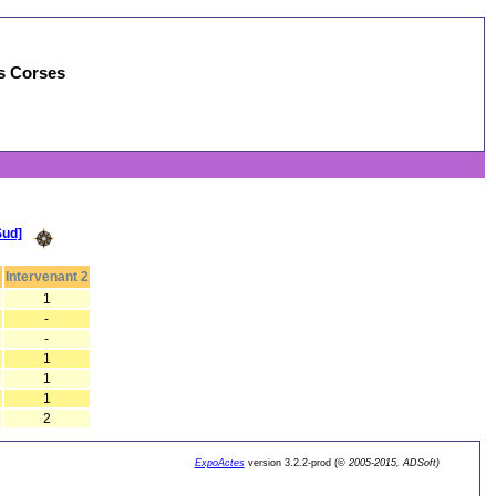
es Corses
Sud]
1
Intervenant 2
1
-
-
1
1
1
2
ExpoActes
version 3.2.2-prod (©
2005-2015, ADSoft)