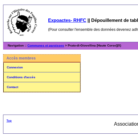
Expoactes- RHFC
||
Dépouillement de table
(Pour consulter l'ensemble des données devenez ad
Navigation ::
Communes et paroisses
> Prato-di-Giovellina [Haute Corse](X)
Accès membres
Connexion
Conditions d'accès
Contact
Top
Associati