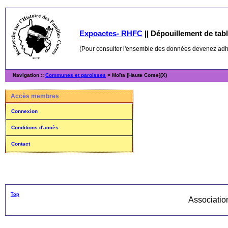
Expoactes- RHFC
||
Dépouillement de table
(Pour consulter l'ensemble des données devenez ad
Navigation ::
Communes et paroisses
> Moïta [Haute Corse](X)
Accès membres
Connexion
Conditions d'accès
Contact
Top
Associati