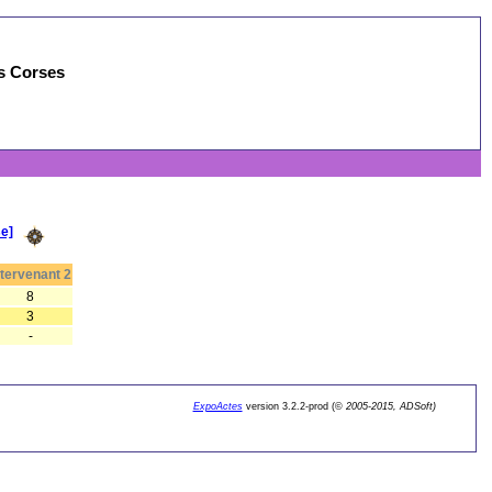
es Corses
e]
ntervenant 2
8
3
-
ExpoActes
version 3.2.2-prod (©
2005-2015, ADSoft)