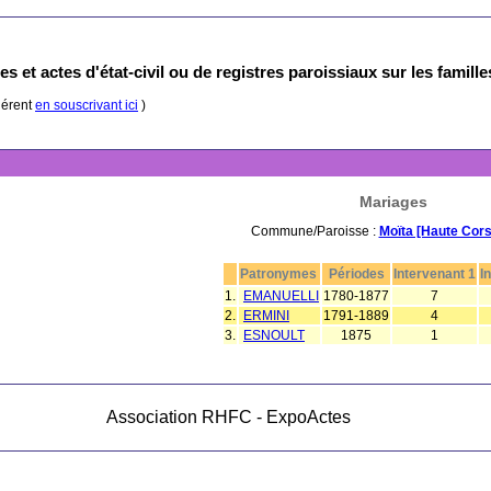
s et actes d'état-civil ou de registres paroissiaux sur les famill
hérent
en souscrivant ici
)
Mariages
Commune/Paroisse :
Moïta [Haute Cors
Patronymes
Périodes
Intervenant 1
I
1.
EMANUELLI
1780-1877
7
2.
ERMINI
1791-1889
4
3.
ESNOULT
1875
1
Association RHFC - ExpoActes