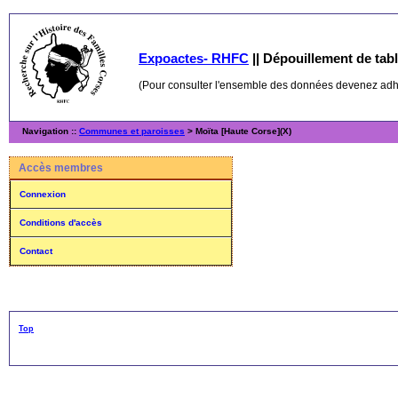
Expoactes- RHFC
||
Dépouillement de table
(Pour consulter l'ensemble des données devenez ad
Navigation ::
Communes et paroisses
> Moïta [Haute Corse](X)
Accès membres
Connexion
Conditions d'accès
Contact
Top