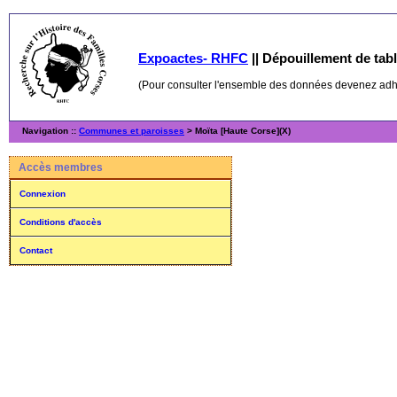
Expoactes- RHFC
||
Dépouillement de table
(Pour consulter l'ensemble des données devenez ad
Navigation ::
Communes et paroisses
> Moïta [Haute Corse](X)
Accès membres
Connexion
Conditions d'accès
Contact