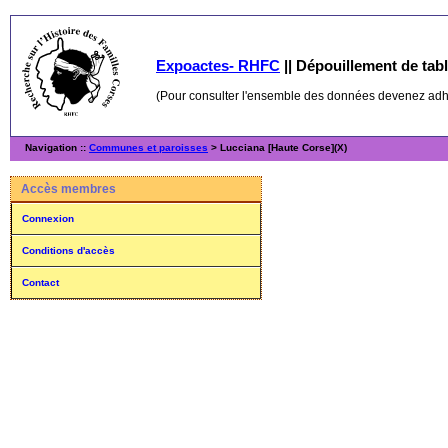
Expoactes- RHFC
||
Dépouillement de table
(Pour consulter l'ensemble des données devenez ad
Navigation ::
Communes et paroisses
> Lucciana [Haute Corse](X)
Accès membres
Connexion
Conditions d'accès
Contact