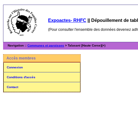
Expoactes- RHFC
||
Dépouillement de table
(Pour consulter l'ensemble des données devenez ad
Navigation ::
Communes et paroisses
> Talasani [Haute Corse](+)
Accès membres
Connexion
Conditions d'accès
Contact